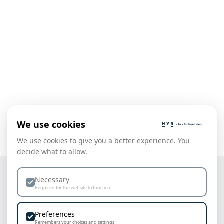
We use cookies
We use cookies to give you a better experience. You
decide what to allow.
Necessary
VI LEVER AV FORNØYDE KUNDER
Required for the website to function
Preferences
Remembers your choices and settings