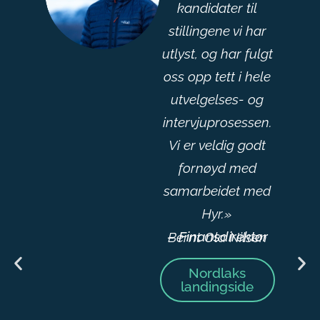
kandidater til
stillingene vi har
utlyst, og har fulgt
oss opp tett i hele
utvelgelses- og
intervjuprosessen.
Vi er veldig godt
fornøyd med
samarbeidet med
Hyr.»
– Finansdirektør
Bernt Ola Nilsen
Nordlaks
landingside