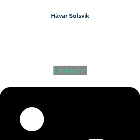
Håvar Solsvik
Seniorrådgiver
Harstad
,
Narvik
,
Tromsø
,
Vesterålen
+47 480 04 502
havar@hyr.no
Linkedin