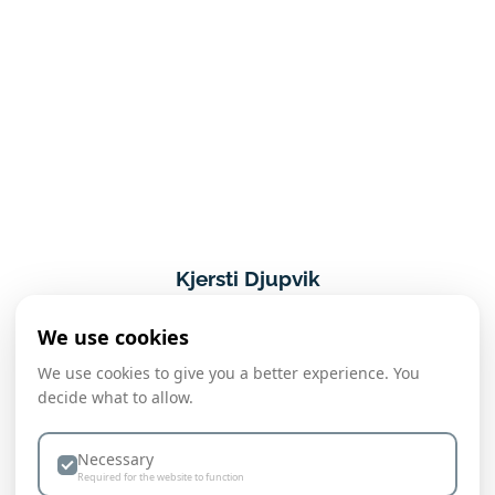
Kjersti Djupvik
Seniorrådgiver
We use cookies
Bodø
,
Helgeland
We use cookies to give you a better experience. You
+47 402 26 970
decide what to allow.
kjersti@hyr.no
Necessary
Linkedin
Required for the website to function