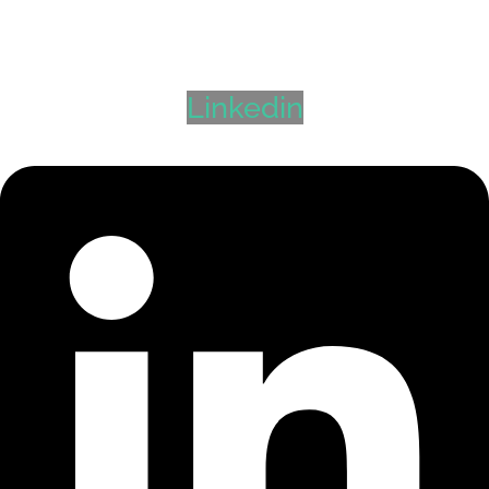
+47 971 85 848
marianne@hyr.no
Linkedin