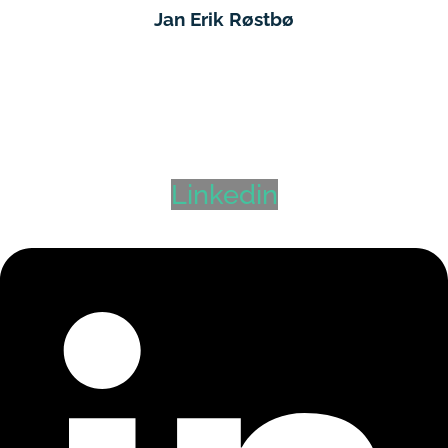
Jan Erik Røstbø
Seniorrådgiver
Bergen
+47 900 74 013
jan.erik.rostbo@hyr.no
Linkedin