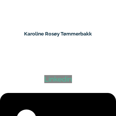
Karoline Rosøy Tømmerbakk
Daglig Leder Hyr Nordland AS og Seniorrådgiver
Bodø
,
Helgeland
,
Tromsø
+47 993 44 689
karoline@hyr.no
Linkedin