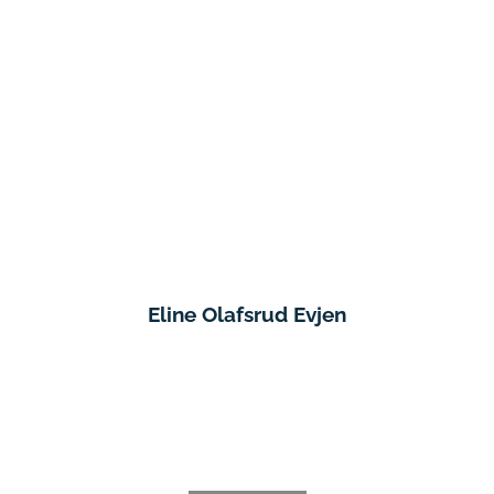
Eline Olafsrud Evjen
Rekrutteringsrådgiver
Bodø
,
Helgeland
+4790807225
eline@hyr.no