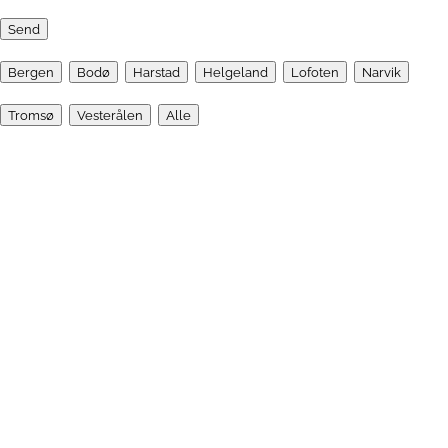
Send
Bergen
Bodø
Harstad
Helgeland
Lofoten
Narvik
Tromsø
Vesterålen
Alle