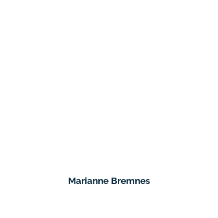
Marianne Bremnes
Seniorrådgiver
Harstad
,
Narvik
,
Vesterålen