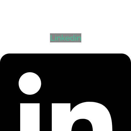
Harstad
,
Narvik
,
Vesterålen
+47 909 63 623
nina@hyr.no
Linkedin