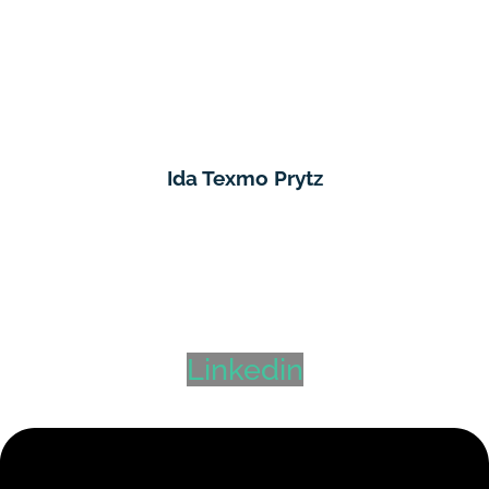
Ida Texmo Prytz
Daglig Leder Hyr AS
Harstad
+47 415 59 406
ida@hyr.no
Linkedin