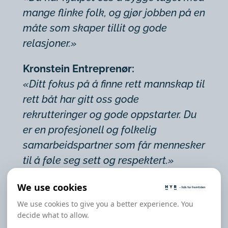
mange flinke folk, og gjør jobben på en
måte som skaper tillit og gode
relasjoner.»
Kronstein Entreprenør:
«Ditt fokus på å finne rett mannskap til
rett båt har gitt oss gode
rekrutteringer og gode oppstarter. Du
er en profesjonell og folkelig
samarbeidspartner som får mennesker
til å føle seg sett og respektert.»
We use cookies
For oss i Hyr handler dette om det
We use cookies to give you a better experience. You
samme som det alltid har gjort: Folk.
decide what to allow.