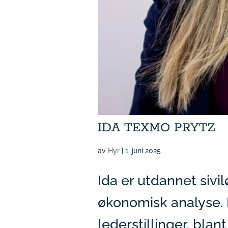
IDA TEXMO PRYTZ
av
Hyr
|
1. juni 2025
Ida er utdannet siv
økonomisk analyse. 
lederstillinger, bla