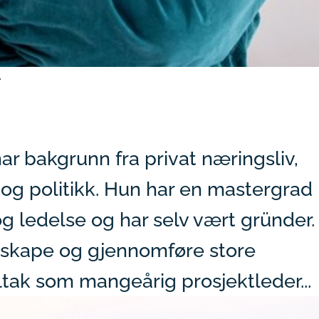
N
r bakgrunn fra privat næringsliv,
g og politikk. Hun har en mastergrad
g ledelse og har selv vært gründer.
 å skape og gjennomføre store
ltak som mangeårig prosjektleder...