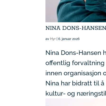
NINA DONS-HANSE
av
Hyr
|
6. januar 2026
Nina Dons-Hansen ha
offentlig forvaltnin
innen organisasjon o
Nina har bidratt til
kultur- og næringsti